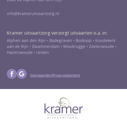
info@krameruitvaartzorg.nl
Kramer uitvaartzorg verzorgt uitvaarten o.a. in:
Alphen aan den Rijn •
Bodegraven
•
Boskoop
•
Koudekerk
aan de Rijn
•
Zwammerdam
•
Woubrugge
•
Zoeterwoude
•
Hazerswoude
• Leiden
Voorwaarden/Privacystatement