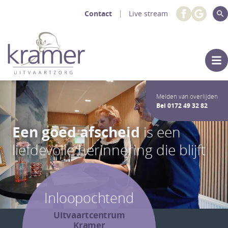
Contact
Live stream
Melden van overlijden
Bel
0172 49 32 82
Een goed afscheid
is een
liefdevolle herinnering die blijft
Inloopochtend
Uitvaartcentrum
Kramer