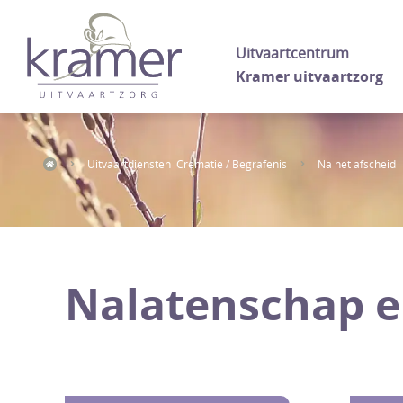
Uitvaartcentrum
Kramer uitvaartzorg
Uitvaartdiensten Crematie / Begrafenis
Na het afscheid
Nalatenschap en