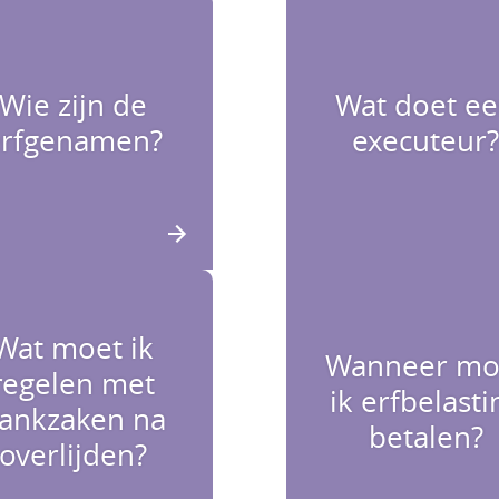
Wie zijn de
Wat doet e
erfgenamen?
executeur
Wat moet ik
Wanneer mo
regelen met
ik erfbelasti
ankzaken na
betalen?
overlijden?