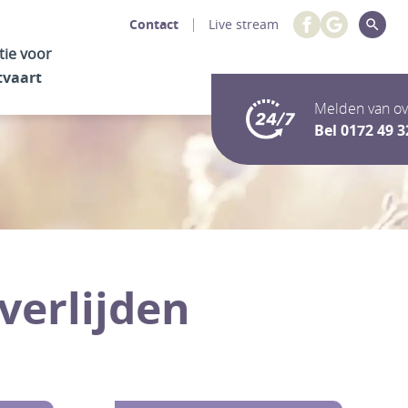
Contact
Live stream
tie voor
tvaart
Melden van ov
Bel
0172 49 3
verlijden