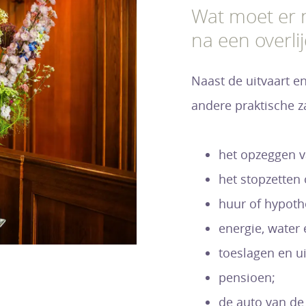
Wat moet er 
na een overli
Naast de uitvaart e
andere praktische z
het opzeggen 
het stopzetten
huur of hypoth
energie, water 
toeslagen en ui
pensioen;
de auto van de