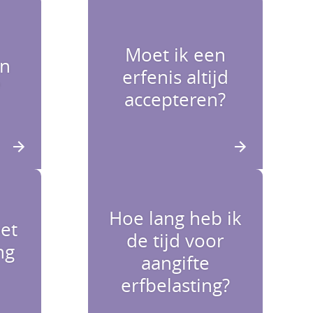
Moet ik een
en
erfenis altijd
?
accepteren?
Hoe lang heb ik
et
de tijd voor
ng
aangifte
erfbelasting?