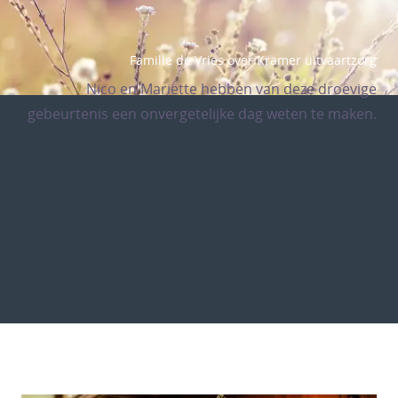
Familie de Vries over Kramer uitvaartzorg
Nico en Mariette hebben van deze droevige
gebeurtenis een onvergetelijke dag weten te maken.