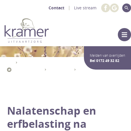
Contact
Live stream
Melden van overlijden
Bel
0172 49 32 82
Uitvaartdiensten Crematie / Begrafenis
Na het afscheid
Erfbelasting
Hoe lang heb ik de tijd voor aangifte erfbelasting?
Nalatenschap en
erfbelasting na