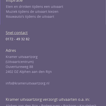
Inspiratie
Eten en drinken tijdens een uitvaart
Muziek tijdens de uitvaart kiezen
Rouwauto's tijdens de uitvaart
Snel contact
0172 - 49 32 82
Adres
Kramer uitvaartzorg
(Uitvaartcentrum)
Ouvertureweg 88
2402 DZ Alphen aan den Rijn
info@krameruitvaartzorg.nl
Kramer uitvaartzorg verzorgt uitvaarten o.a. in:
Alphen aan den Rijn •
Bodegraven
•
Boskoop
•
Koudekerk