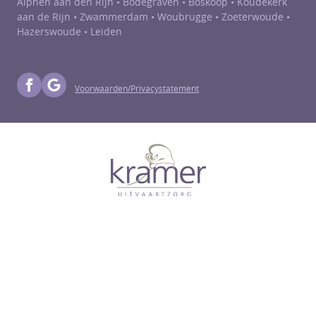
Alphen aan den Rijn •
Bodegraven
•
Boskoop
•
Koudekerk
aan de Rijn
•
Zwammerdam
•
Woubrugge
•
Zoeterwoude
•
Hazerswoude
• Leiden
Voorwaarden/Privacystatement