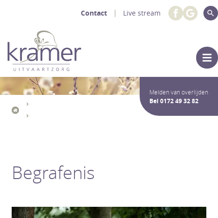
Contact
Live stream
Melden van overlijden
Bel
0172 49 32 82
Uitvaartdiensten Crematie / Begrafenis
De Uitvaart
Begrafenis
Begrafenis