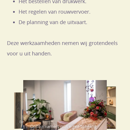
Het bestellen van drukwerk.
Het regelen van rouwvervoer.
De planning van de uitvaart.
Deze werkzaamheden nemen wij grotendeels
voor u uit handen.
Een hecht team van begeleiders
Ruime entree uitvaartcentrum
Huiselijke woonkamer
In alle rust elkaar ontmoeten
Alles is mogelijk
Opbaarkamers met eigen toegang