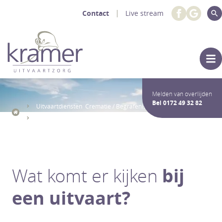
Contact
Live stream
Melden van overlijden
Bel
0172 49 32 82
Uitvaartdiensten Crematie / Begrafenis
De Uitvaart
Wat te regelen bij overlijden
Wat komt er kijken
bij
een uitvaart?