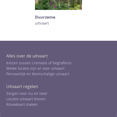
Duurzame
uitvaart
Alles over de uitvaart
Kiezen tussen crematie of begrafenis
Welke locatie zijn er voor uitvaart
Persoonlijk en kleinschalige uitvaart
Uitvaart regelen
Zorgen voor nu en later
Locatie uitvaart kiezen
Rouwkaart maken