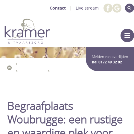
Contact
Live stream
Melden van overlijden
Bel
0172 49 32 82
Uitvaartdiensten Crematie / Begrafenis
De Uitvaart
Rouwlocaties
Begraafplaats Woubrugge
Begraafplaats
Woubrugge: een rustige
en waardige plek voor