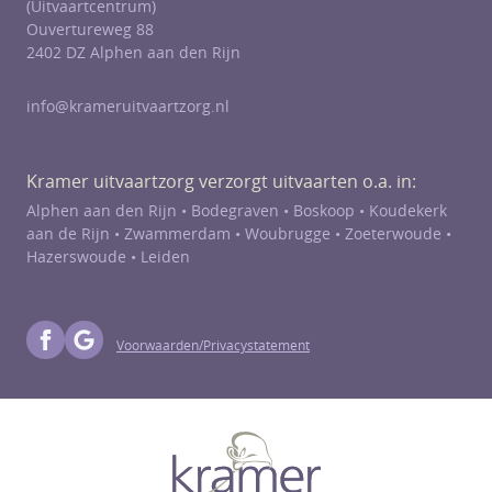
(Uitvaartcentrum)
Ouvertureweg 88
2402 DZ Alphen aan den Rijn
info@krameruitvaartzorg.nl
Kramer uitvaartzorg verzorgt uitvaarten o.a. in:
Alphen aan den Rijn •
Bodegraven
•
Boskoop
•
Koudekerk
aan de Rijn
•
Zwammerdam
•
Woubrugge
•
Zoeterwoude
•
Hazerswoude
• Leiden
Voorwaarden/Privacystatement