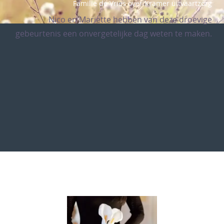
Familie de Vries over Kramer uitvaartzorg
Nico en Mariette hebben van deze droevige
gebeurtenis een onvergetelijke dag weten te maken.