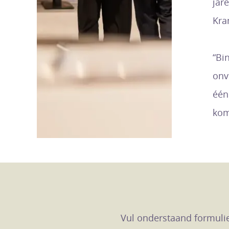
jar
Kra
“Bi
onv
één
kom
Vul onderstaand formulie