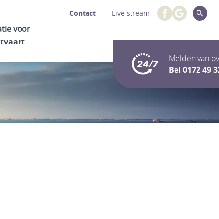
Contact
Live stream
atie voor
itvaart
Melden van ov
Bel
0172 49 3