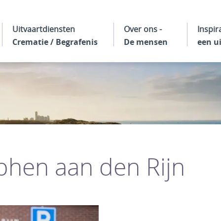
Uitvaartdiensten
Over ons -
Inspir
Crematie / Begrafenis
De mensen
een u
phen aan den Rijn