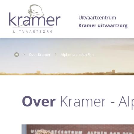
Uitvaartcentrum
Kramer uitvaartzorg
Over Kramer
Alphen aan den Rijn
Over
Kramer - Al