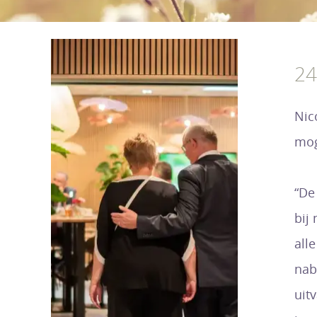
24
Nic
mog
“De
bij
all
nab
uit