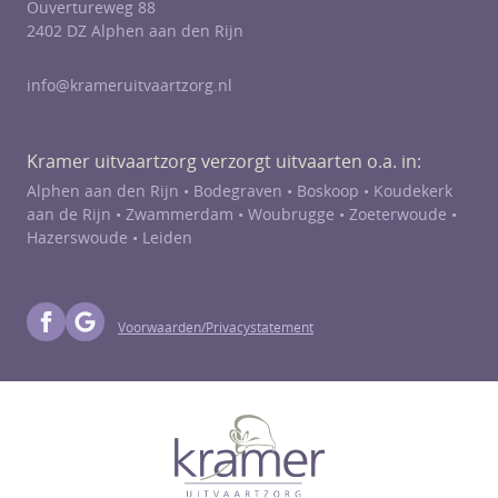
Ouvertureweg 88
2402 DZ Alphen aan den Rijn
info@krameruitvaartzorg.nl
Kramer uitvaartzorg verzorgt uitvaarten o.a. in:
Alphen aan den Rijn •
Bodegraven
•
Boskoop
•
Koudekerk
aan de Rijn
•
Zwammerdam
•
Woubrugge
•
Zoeterwoude
•
Hazerswoude
• Leiden
Voorwaarden/Privacystatement