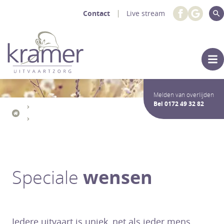
Contact
Live stream
Melden van overlijden
Bel
0172 49 32 82
Uitvaartdiensten Crematie / Begrafenis
De Uitvaart
Speciale wensen
Speciale
wensen
Iedere uitvaart is uniek, net als ieder mens.