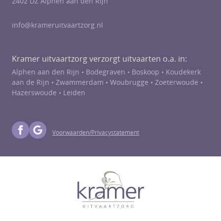
2402 DZ Alphen aan den Rijn
info@krameruitvaartzorg.nl
Kramer uitvaartzorg verzorgt uitvaarten o.a. in:
Alphen aan den Rijn •
Bodegraven
•
Boskoop
•
Koudekerk
aan de Rijn
•
Zwammerdam
•
Woubrugge
•
Zoeterwoude
•
Hazerswoude
• Leiden
Voorwaarden/Privacystatement