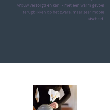
vrouw verzorgd en kan ik met een warm gevoel
terugblikken op het zware, maar zeer mooie
afscheid.