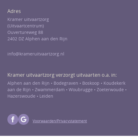
Adres
Kramer uitvaartzorg
(Uitvaartcentrum)
Ouvertureweg 88
2402 DZ Alphen aan den Rijn
info@krameruitvaartzorg.nl
Kramer uitvaartzorg verzorgt uitvaarten o.a. in:
Alphen aan den Rijn •
Bodegraven
•
Boskoop
•
Koudekerk
aan de Rijn
•
Zwammerdam
•
Woubrugge
•
Zoeterwoude
•
Hazerswoude
• Leiden
Voorwaarden/Privacystatement