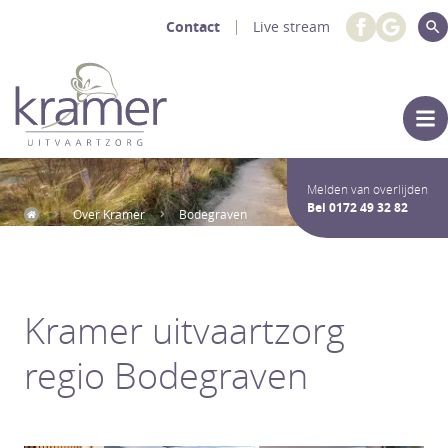
Contact
Live stream
Melden van overlijden
Bel
0172 49 32 82
Over Kramer
Bodegraven
Kramer uitvaartzorg
regio Bodegraven