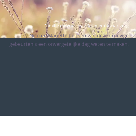
Familie de Vries over Kramer uitvaartzorg
Nico en Mariette hebben van deze droevige
gebeurtenis een onvergetelijke dag weten te maken.