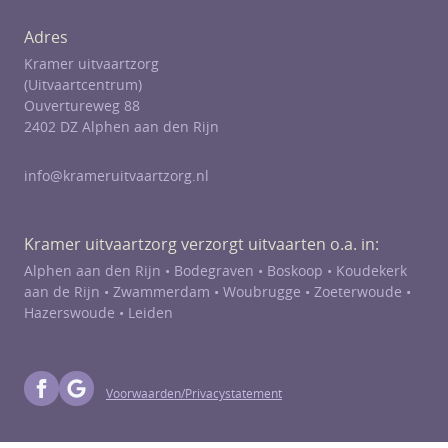
Adres
Kramer uitvaartzorg
(Uitvaartcentrum)
Ouvertureweg 88
2402 DZ Alphen aan den Rijn
info@krameruitvaartzorg.nl
Kramer uitvaartzorg verzorgt uitvaarten o.a. in:
Alphen aan den Rijn •
Bodegraven
•
Boskoop
•
Koudekerk
aan de Rijn
•
Zwammerdam
•
Woubrugge
•
Zoeterwoude
•
Hazerswoude
• Leiden
Voorwaarden/Privacystatement