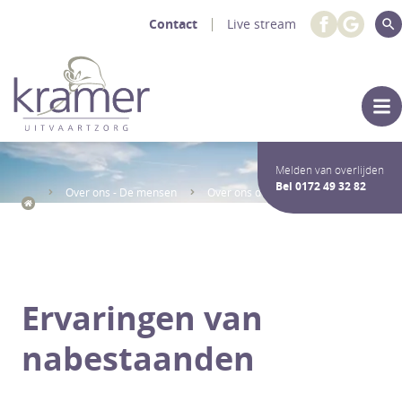
Contact
Live stream
Melden van overlijden
Bel
0172 49 32 82
Over ons - De mensen
Over ons de mensen
Wat zeggen nabestaanden
Ervaringen van
nabestaanden