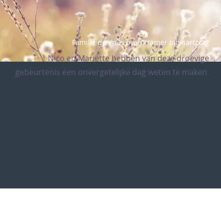
Familie de Vries over Kramer uitvaartzorg
Nico en Mariette hebben van deze droevige
gebeurtenis een onvergetelijke dag weten te maken.