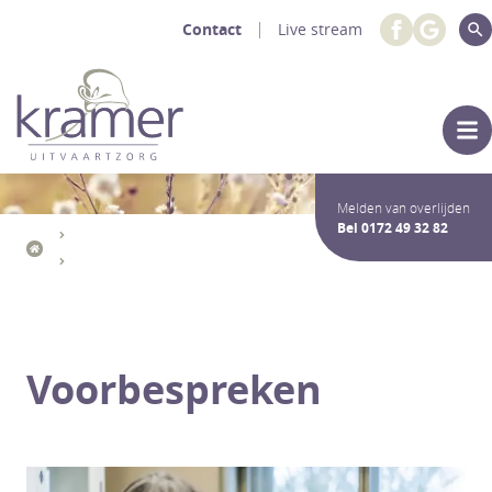
Contact
Live stream
Melden van overlijden
Bel
0172 49 32 82
Uitvaartdiensten Crematie / Begrafenis
Vooraf regelen
Voorbespreken
Voorbespreken