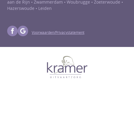
aan de Rijn
•
Zwammerdam
•
Woubrugge
•
Zoeterwoude
•
Hazerswoude
• Leiden
Voorwaarden/Privacystatement