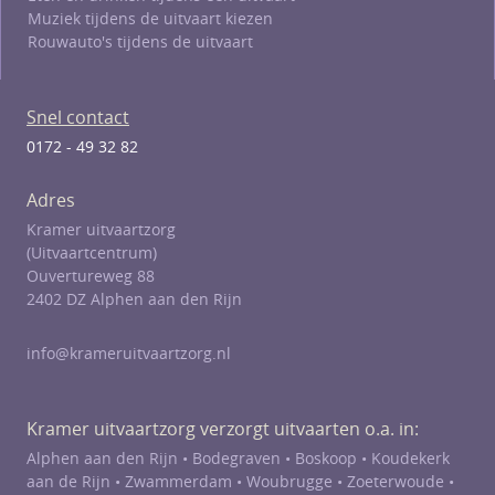
Muziek tijdens de uitvaart kiezen
Rouwauto's tijdens de uitvaart
Snel contact
0172 - 49 32 82
Adres
Kramer uitvaartzorg
(Uitvaartcentrum)
Ouvertureweg 88
2402 DZ Alphen aan den Rijn
info@krameruitvaartzorg.nl
Kramer uitvaartzorg verzorgt uitvaarten o.a. in:
Alphen aan den Rijn •
Bodegraven
•
Boskoop
•
Koudekerk
aan de Rijn
•
Zwammerdam
•
Woubrugge
•
Zoeterwoude
•