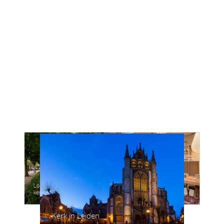
Locatie Leiderdorp naast de de
Uitvaartcentrum Alphen aan den
kerk aan de Hoofdstraat
Zaal crematorium
Aula begraafplaats
Rijn
Aula in Koudekerk aan de Rijn
Kerk in Leiden