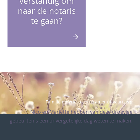
verstandig om
naar de notaris
te gaan?
Familie de Vries over Kramer uitvaartzorg
Nico en Mariette hebben van deze droevige
gebeurtenis een onvergetelijke dag weten te maken.