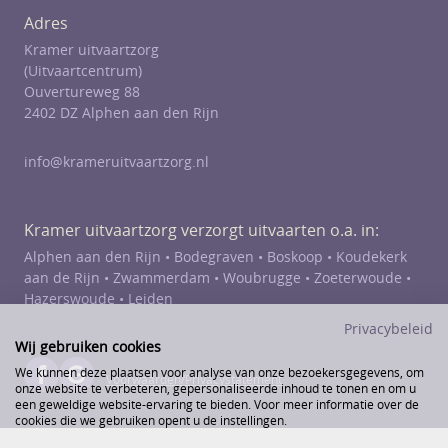
Adres
Kramer uitvaartzorg
(Uitvaartcentrum)
Ouvertureweg 88
2402 DZ Alphen aan den Rijn
info@krameruitvaartzorg.nl
Kramer uitvaartzorg verzorgt uitvaarten o.a. in:
Alphen aan den Rijn •
Bodegraven
•
Boskoop
•
Koudekerk
aan de Rijn
•
Zwammerdam
•
Woubrugge
•
Zoeterwoude
•
Hazerswoude
• Leiden
Privacybeleid
Wij gebruiken cookies
We kunnen deze plaatsen voor analyse van onze bezoekersgegevens, om
Voorwaarden/Privacystatement
onze website te verbeteren, gepersonaliseerde inhoud te tonen en om u
een geweldige website-ervaring te bieden. Voor meer informatie over de
cookies die we gebruiken opent u de instellingen.