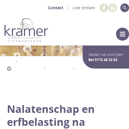
Contact
Live stream
Melden van overlijden
Bel
0172 49 32 82
Uitvaartdiensten Crematie / Begrafenis
Na het afscheid
Erfbelasting
Wat moet ik regelen met bankzaken na overlijden?
Nalatenschap en
erfbelasting na