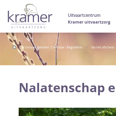
Uitvaartcentrum
Kramer uitvaartzorg
Uitvaartdiensten Crematie / Begrafenis
Na het afscheid
Nalatenschap en