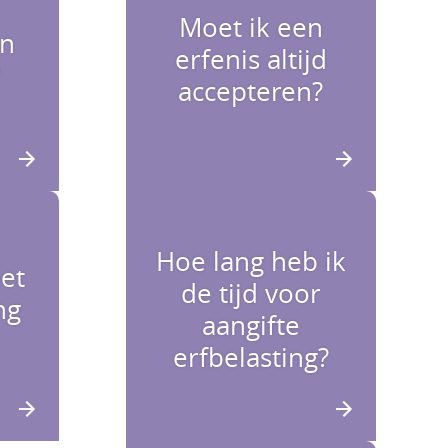
Moet ik een
en
erfenis altijd
?
accepteren?
Hoe lang heb ik
et
de tijd voor
ng
aangifte
erfbelasting?