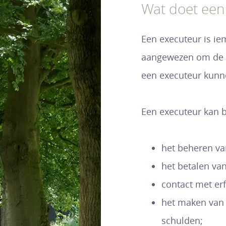
Wat doet een
Een executeur is ie
aangewezen om de n
een executeur kunne
Een executeur kan b
het beheren va
het betalen va
contact met e
het maken van 
schulden;