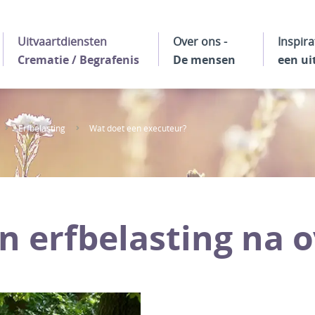
Uitvaartdiensten
Over ons -
Inspira
Crematie / Begrafenis
De mensen
een ui
Erfbelasting
Wat doet een executeur?
 erfbelasting na o