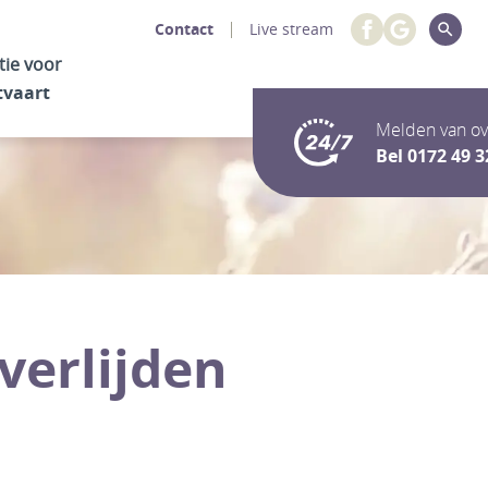
Contact
Live stream
tie voor
tvaart
Melden van ov
Bel
0172 49 3
verlijden