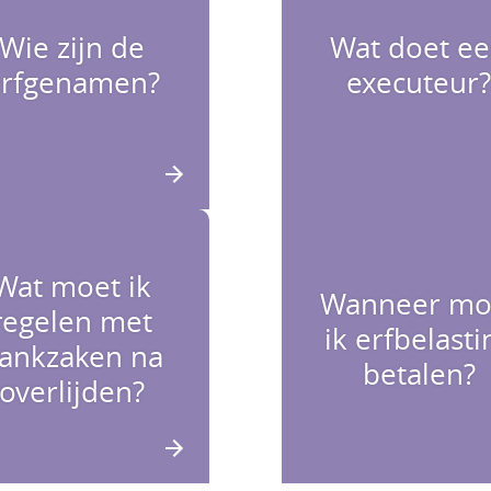
Wie zijn de
Wat doet e
erfgenamen?
executeur
Wat moet ik
Wanneer mo
regelen met
ik erfbelasti
ankzaken na
betalen?
overlijden?