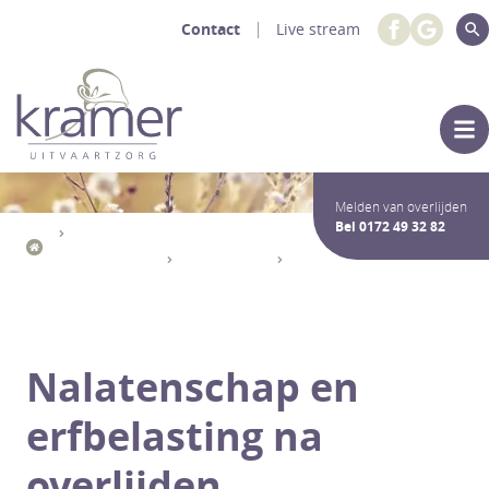
Contact
Live stream
Melden van overlijden
Bel
0172 49 32 82
Uitvaartdiensten Crematie / Begrafenis
Na het afscheid
Erfbelasting
Wat is een nalatenschap?
Nalatenschap en
erfbelasting na
overlijden