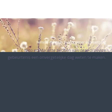
Familie de Vries over Kramer uitvaartzorg
Nico en Mariette hebben van deze droevige
gebeurtenis een onvergetelijke dag weten te maken.