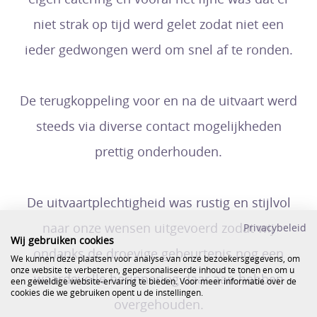
niet strak op tijd werd gelet zodat niet een
ieder gedwongen werd om snel af te ronden.
De terugkoppeling voor en na de uitvaart werd
steeds via diverse contact mogelijkheden
prettig onderhouden.
De uitvaartplechtigheid was rustig en stijlvol
naar onze wensen uitgevoerd zodat wij
Privacybeleid
Wij gebruiken cookies
ondanks de droevige gebeurtenis nog een
We kunnen deze plaatsen voor analyse van onze bezoekersgegevens, om
onze website te verbeteren, gepersonaliseerde inhoud te tonen en om u
waardevolle herinnering daar aan hebben
een geweldige website-ervaring te bieden. Voor meer informatie over de
cookies die we gebruiken opent u de instellingen.
overgehouden.