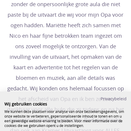
zonder de onpersoonlijke grote aula die niet
paste bij de uitvaart die wij voor mijn Opa voor
ogen hadden. Mariëtte heeft zich samen met
Nico en haar fijne betrokken team ingezet om
ons zoveel mogelijk te ontzorgen. Van de
invulling van de uitvaart, het opmaken van de
kaart en advertentie tot het regelen van de
bloemen en muziek, aan alle details was
gedacht. Wij konden ons helemaal focussen op
het afscheid van Opa en ik ben ze zeer
Privacybeleid
Wij gebruiken cookies
dankbaar voor alle hulp die zij tijdens en na het
We kunnen deze plaatsen voor analyse van onze bezoekersgegevens, om
onze website te verbeteren, gepersonaliseerde inhoud te tonen en om u
hele proces hebben geboden. Bedankt hierbij
een geweldige website-ervaring te bieden. Voor meer informatie over de
cookies die we gebruiken opent u de instellingen.
dan ook aan Kramer Uitvaartzorg voor ALLES.