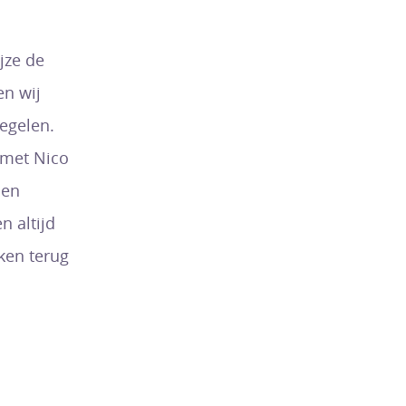
jze de
en wij
egelen.
 met Nico
 en
n altijd
ken terug