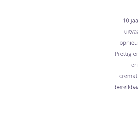
10 ja
uitva
opnieu
Prettig 
en
cremato
bereikba