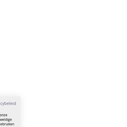
acybeleid
 onze
eweldige
gebruiken