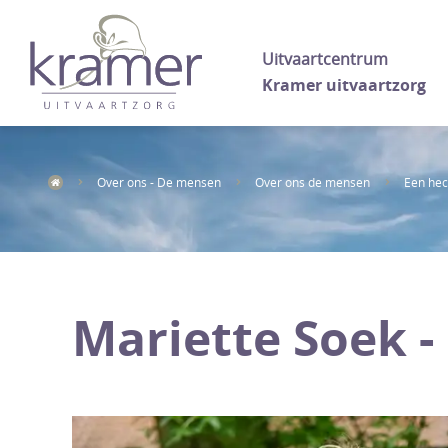
Uitvaartcentrum
Kramer uitvaartzorg
Over ons - De mensen
Over ons de mensen
Een hec
Mariette Soek -