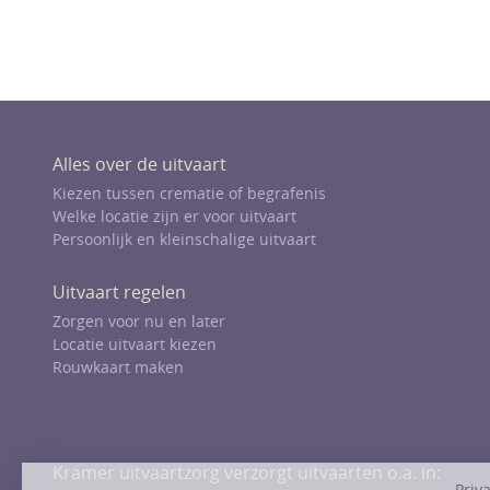
Alles over de uitvaart
Kiezen tussen crematie of begrafenis
Welke locatie zijn er voor uitvaart
Persoonlijk en kleinschalige uitvaart
Uitvaart regelen
Zorgen voor nu en later
Locatie uitvaart kiezen
Rouwkaart maken
Kramer uitvaartzorg verzorgt uitvaarten o.a. in: