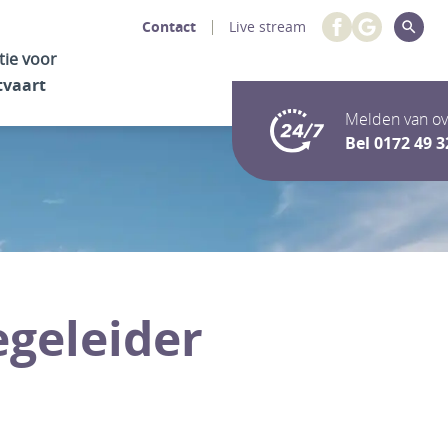
Contact
Live stream
tie voor
tvaart
Melden van ov
Bel
0172 49 3
egeleider