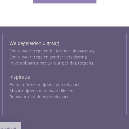
We begeleiden u graag
Een uitvaart regelen bij Kramer uitvaartzorg
Een uitvaart regelen zonder verzekering
Prive opbaarruimte 24 uur per dag toegang
Inspiratie
Eten en drinken tijdens een uitvaart
Muziek tijdens de uitvaart kiezen
Rouwauto's tijdens de uitvaart