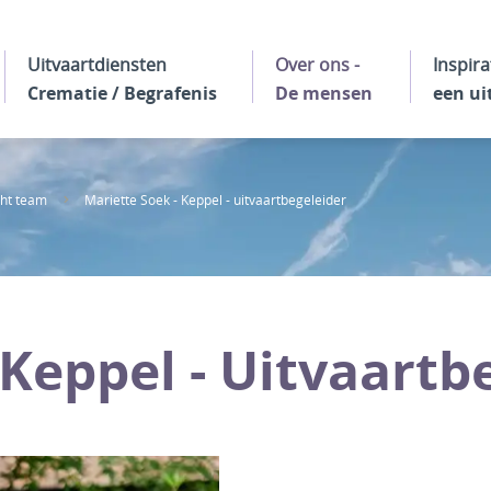
Uitvaartdiensten
Over ons -
Inspira
Crematie / Begrafenis
De mensen
een ui
ht team
Mariette Soek - Keppel - uitvaartbegeleider
 Keppel
- Uitvaartb