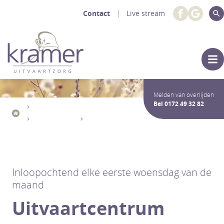
Contact
Live stream
Melden van overlijden
Bel
0172 49 32 82
Uitvaartdiensten Crematie / Begrafenis
De Uitvaart
Rouwlocaties
Inloopochtend - Uitvaartcentrum Kramer
Inloopochtend elke eerste woensdag van de
maand
Uitvaartcentrum