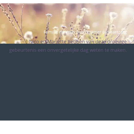
Familie de Vries over Kramer uitvaartzorg
Nico en Mariette hebben van deze droevige
gebeurtenis een onvergetelijke dag weten te maken.