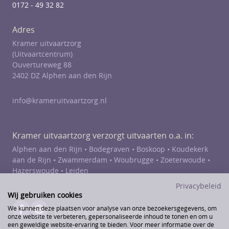
0172 - 49 32 82
Adres
Kramer uitvaartzorg
(Uitvaartcentrum)
Ouvertureweg 88
2402 DZ Alphen aan den Rijn
info@krameruitvaartzorg.nl
Kramer uitvaartzorg verzorgt uitvaarten o.a. in:
Alphen aan den Rijn •
Bodegraven
•
Boskoop
•
Koudekerk
aan de Rijn
•
Zwammerdam
•
Woubrugge
•
Zoeterwoude
•
Hazerswoude
• Leiden
Privacybeleid
Wij gebruiken cookies
We kunnen deze plaatsen voor analyse van onze bezoekersgegevens, om
Voorwaarden/Privacystatement
onze website te verbeteren, gepersonaliseerde inhoud te tonen en om u
een geweldige website-ervaring te bieden. Voor meer informatie over de