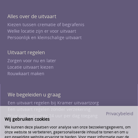
Alles over de uitvaart
Kiezen tussen crematie of begrafenis
Welke locatie zijn er voor uitvaart
Persoonlijk en kleinschalige uitvaart
Uitvaart regelen
Zorgen voor nu en later
Locatie uitvaart kiezen
Rouwkaart maken
We begeleiden u graag
Een uitvaart regelen bij Kramer uitvaartzorg
Een uitvaart regelen zonder verzekering
Privacybeleid
Prive opbaarruimte 24 uur per dag toegang
Wij gebruiken cookies
We kunnen deze plaatsen voor analyse van onze bezoekersgegevens, om
Inspiratie
onze website te verbeteren, gepersonaliseerde inhoud te tonen en om u
een geweldige website-ervaring te bieden. Voor meer informatie over de