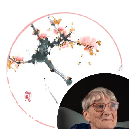
LIVESTREAM:
Mevrouw
Joke
Paling-
van der